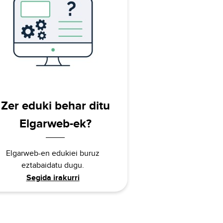
Zer eduki behar ditu
Elgarweb-ek?
Elgarweb-en edukiei buruz
eztabaidatu dugu.
Segida irakurri