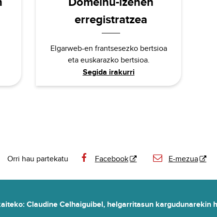
n
Domeinu-izenen
erregistratzea
Elgarweb-en frantsesezko bertsioa
eta euskarazko bertsioa.
Segida irakurri
Orri hau partekatu
Facebook
E-mezua
iteko: Claudine Celhaiguibel, helgarritasun kargudunarekin h