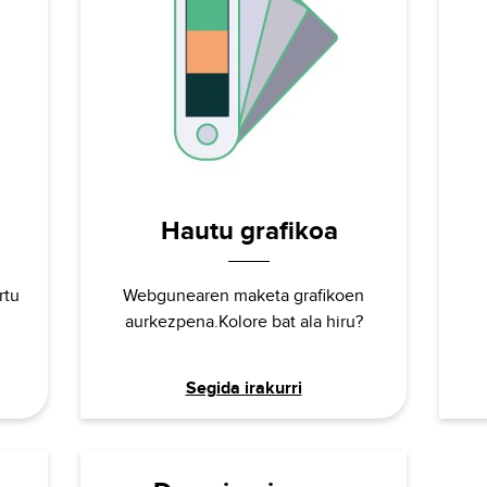
Hautu grafikoa
rtu
Webgunearen maketa grafikoen
aurkezpena.Kolore bat ala hiru?
Segida irakurri