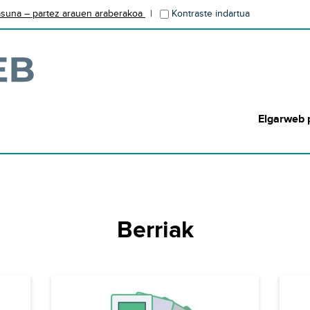
tasuna – partez arauen araberakoa
Kontraste indartua
Elgarweb 
Berriak