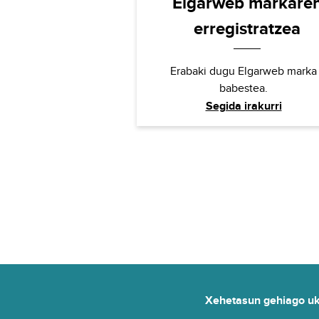
Elgarweb markare
erregistratzea
Erabaki dugu Elgarweb marka
babestea.
Segida irakurri
Xehetasun gehiago uka