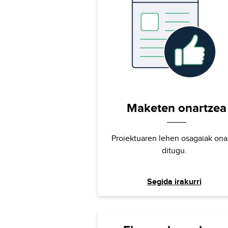
Maketen onartzea
Proiektuaren lehen osagaiak ona
ditugu.
Segida irakurri