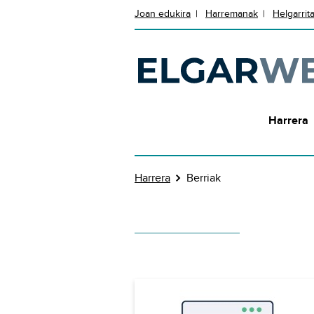
Joan edukira
Harremanak
Helgarri
Harrera
Harrera
Berriak