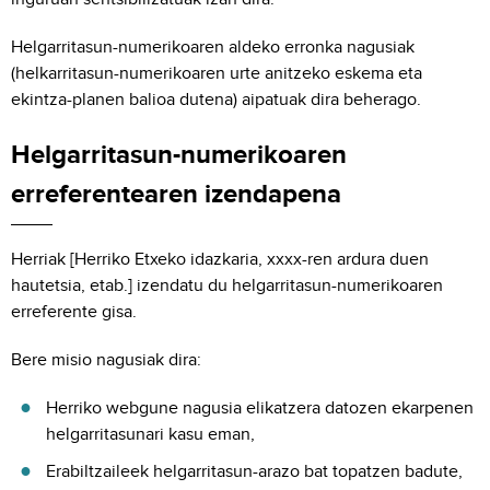
Helgarritasun-numerikoaren aldeko erronka nagusiak
(helkarritasun-numerikoaren urte anitzeko eskema eta
ekintza-planen balioa dutena) aipatuak dira beherago.
Helgarritasun-numerikoaren
erreferentearen izendapena
Herriak [Herriko Etxeko idazkaria, xxxx-ren ardura duen
hautetsia, etab.] izendatu du helgarritasun-numerikoaren
erreferente gisa.
Bere misio nagusiak dira:
Herriko webgune nagusia elikatzera datozen ekarpenen
helgarritasunari kasu eman,
Erabiltzaileek helgarritasun-arazo bat topatzen badute,