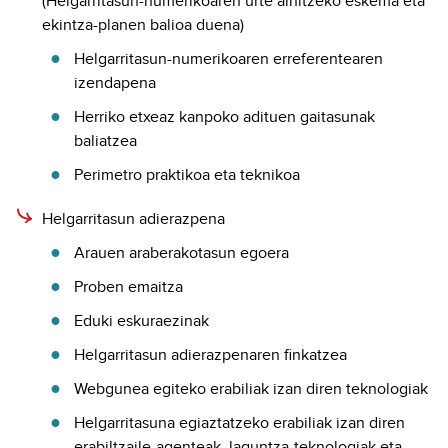
(Helgarritasun-numerikoaren urte ainitzeko eskema eta
ekintza-planen balioa duena)
Helgarritasun-numerikoaren erreferentearen
izendapena
Herriko etxeaz kanpoko adituen gaitasunak
baliatzea
Perimetro praktikoa eta teknikoa
Helgarritasun adierazpena
Arauen araberakotasun egoera
Proben emaitza
Eduki eskuraezinak
Helgarritasun adierazpenaren finkatzea
Webgunea egiteko erabiliak izan diren teknologiak
Helgarritasuna egiaztatzeko erabiliak izan diren
erabiltzaile-agenteak, laguntza-teknologiak eta