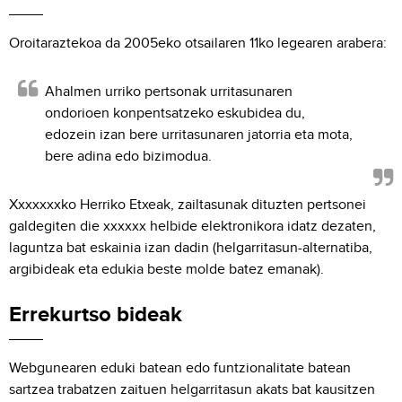
Oroitaraztekoa da 2005eko otsailaren 11ko legearen arabera:
Ahalmen urriko pertsonak urritasunaren
ondorioen konpentsatzeko eskubidea du,
edozein izan bere urritasunaren jatorria eta mota,
bere adina edo bizimodua.
Xxxxxxxko Herriko Etxeak, zailtasunak dituzten pertsonei
galdegiten die xxxxxx helbide elektronikora idatz dezaten,
laguntza bat eskainia izan dadin (helgarritasun-alternatiba,
argibideak eta edukia beste molde batez emanak).
Errekurtso bideak
Webgunearen eduki batean edo funtzionalitate batean
sartzea trabatzen zaituen helgarritasun akats bat kausitzen