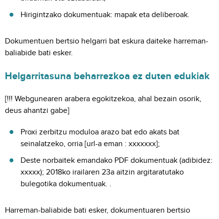
Hirigintzako dokumentuak: mapak eta deliberoak.
Dokumentuen bertsio helgarri bat eskura daiteke harreman-
baliabide bati esker.
Helgarritasuna beharrezkoa ez duten edukiak
[!!! Webgunearen arabera egokitzekoa, ahal bezain osorik,
deus ahantzi gabe]
Proxi zerbitzu moduloa arazo bat edo akats bat
seinalatzeko, orria [url-a eman : xxxxxxx];
Deste norbaitek emandako PDF dokumentuak (adibidez:
xxxxx); 2018ko irailaren 23a aitzin argitaratutako
bulegotika dokumentuak. .
Harreman-baliabide bati esker, dokumentuaren bertsio