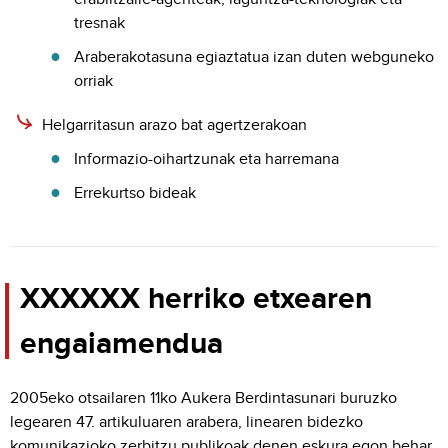
tresnak
Araberakotasuna egiaztatua izan duten webguneko
orriak
Helgarritasun arazo bat agertzerakoan
Informazio-oihartzunak eta harremana
Errekurtso bideak
XXXXXX herriko etxearen
engaiamendua
2005eko otsailaren 11ko Aukera Berdintasunari buruzko
legearen 47. artikuluaren arabera, linearen bidezko
komunikazioko zerbitzu publikoak denen eskura egon behar