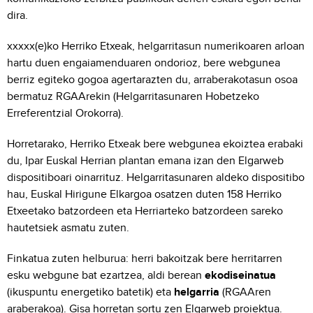
dira.
xxxxx(e)ko Herriko Etxeak, helgarritasun numerikoaren arloan
hartu duen engaiamenduaren ondorioz, bere webgunea
berriz egiteko gogoa agertarazten du, arraberakotasun osoa
bermatuz RGAArekin (Helgarritasunaren Hobetzeko
Erreferentzial Orokorra).
Horretarako, Herriko Etxeak bere webgunea ekoiztea erabaki
du, Ipar Euskal Herrian plantan emana izan den Elgarweb
dispositiboari oinarrituz. Helgarritasunaren aldeko dispositibo
hau, Euskal Hirigune Elkargoa osatzen duten 158 Herriko
Etxeetako batzordeen eta Herriarteko batzordeen sareko
hautetsiek asmatu zuten.
Finkatua zuten helburua: herri bakoitzak bere herritarren
esku webgune bat ezartzea, aldi berean
ekodiseinatua
(ikuspuntu energetiko batetik) eta
helgarria
(RGAAren
araberakoa). Gisa horretan sortu zen Elgarweb proiektua.