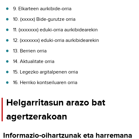
9. Elkarteen aurkibide-orria
10. (xxxxx) Bide-gurutze orria
11. (xxxxxxx) eduki-orria aurkibidearekin
12. (xxxxxxx) eduki-orria aurkibidearekin
13. Berrien orria
14. Aktualitate orria
15. Legezko argitalpenen orria
16. Herriko kontseiluaren orria
Helgarritasun arazo bat
agertzerakoan
Informazio-oihartzunak eta harremana