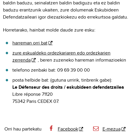
baldin baduzu, seinalatzen baldin badiguzu eta ez baldin
baduzu erantzunik ukaiten, zure dolumenak Eskubideen
Defendatzaileari igor diezazkiokezu edo errekurtsoa galdatu.
Horretarako, hainbat molde daude zure esku:
harreman orri bat
zure eskualdeko ordezkariaren edo ordezkarien
zerrenda
, beren zuzeneko harreman informazioekin
telefono zenbaki bat: 09 69 39 00 00
posta helbide bat: (gutuna urririk, tinbrerik gabe):
Le Défenseur des droits / eskubideen defendatzailea
Libre réponse 71120
75342 Paris CEDEX 07.
Orri hau partekatu
Facebook
E-mezua