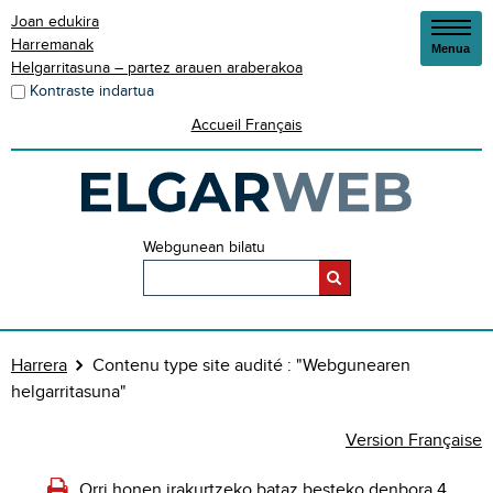
Joan edukira
Harremanak
Menua
Helgarritasuna – partez arauen araberakoa
Kontraste indartua
Accueil Français
Webgunean bilatu
Harrera
Contenu type site audité : "Webgunearen
helgarritasuna"
Version Française
Orri honen irakurtzeko bataz besteko denbora 4