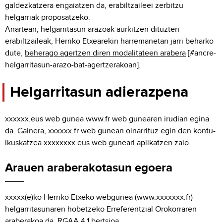
galdezkatzera engaiatzen da, erabiltzaileei zerbitzu
helgarriak proposatzeko.
Anartean, helgarritasun arazoak aurkitzen dituzten
erabiltzaileak, Herriko Etxearekin harremanetan jarri beharko
dute,
beherago agertzen diren modalitateen arabera
[#ancre-
helgarritasun-arazo-bat-agertzerakoan].
Helgarritasun adierazpena
xxxxxx.eus web gunea www.fr web gunearen irudian egina
da. Gainera, xxxxxx.fr web gunean oinarrituz egin den kontu-
ikuskatzea xxxxxxxx.eus web guneari aplikatzen zaio.
Arauen araberakotasun egoera
xxxxx(e)ko Herriko Etxeko webgunea (www.xxxxxxx.fr)
helgarritasunaren hobetzeko Erreferentzial Orokorraren
araberakoa da, RGAA 4.1 bertsioa.