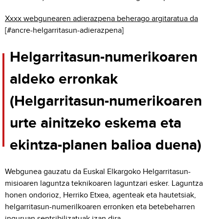
Xxxx webgunearen adierazpena beherago argitaratua da
[#ancre-helgarritasun-adierazpena]
Helgarritasun-numerikoaren
aldeko erronkak
(Helgarritasun-numerikoaren
urte ainitzeko eskema eta
ekintza-planen balioa duena)
Webgunea gauzatu da Euskal Elkargoko Helgarritasun-
misioaren laguntza teknikoaren laguntzari esker. Laguntza
honen ondorioz, Herriko Etxea, agenteak eta hautetsiak,
helgarritasun-numerilkoaren erronken eta betebeharren
inguruan sentsibilizatuak izan dira.