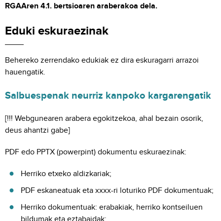
RGAAren 4.1. bertsioaren araberakoa dela.
Eduki eskuraezinak
Behereko zerrendako edukiak ez dira eskuragarri arrazoi
hauengatik.
Salbuespenak neurriz kanpoko kargarengatik
[!!! Webgunearen arabera egokitzekoa, ahal bezain osorik,
deus ahantzi gabe]
PDF edo PPTX (powerpint) dokumentu eskuraezinak:
Herriko etxeko aldizkariak;
PDF eskaneatuak eta xxxx-ri loturiko PDF dokumentuak;
Herriko dokumentuak: erabakiak, herriko kontseiluen
bildumak eta eztabaidak;