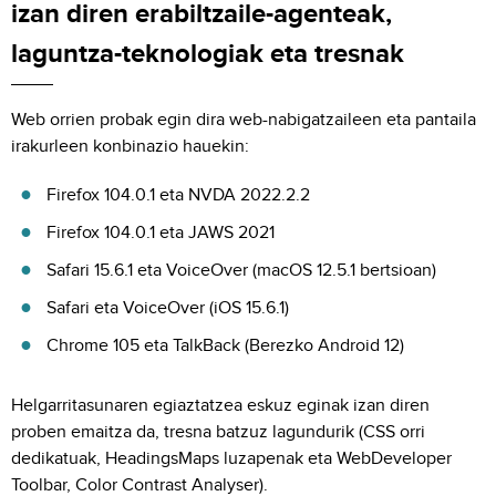
izan diren erabiltzaile-agenteak,
laguntza-teknologiak eta tresnak
Web orrien probak egin dira web-nabigatzaileen eta pantaila
irakurleen konbinazio hauekin:
Firefox 104.0.1 eta NVDA 2022.2.2
Firefox 104.0.1 eta JAWS 2021
Safari 15.6.1 eta VoiceOver (macOS 12.5.1 bertsioan)
Safari eta VoiceOver (iOS 15.6.1)
Chrome 105 eta TalkBack (Berezko Android 12)
Helgarritasunaren egiaztatzea eskuz eginak izan diren
proben emaitza da, tresna batzuz lagundurik (CSS orri
dedikatuak, HeadingsMaps luzapenak eta WebDeveloper
Toolbar, Color Contrast Analyser).