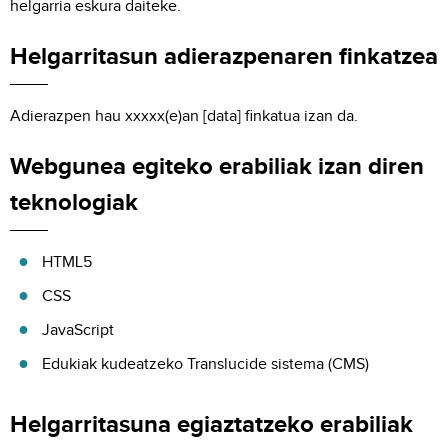
helgarria eskura daiteke.
Helgarritasun adierazpenaren finkatzea
Adierazpen hau xxxxx(e)an [data] finkatua izan da.
Webgunea egiteko erabiliak izan diren
teknologiak
HTML5
CSS
JavaScript
Edukiak kudeatzeko Translucide sistema (CMS)
Helgarritasuna egiaztatzeko erabiliak