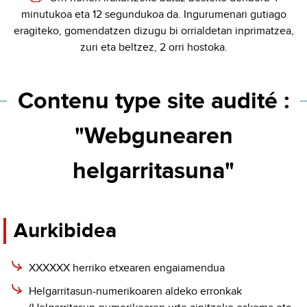
minutukoa eta 12 segundukoa da. Ingurumenari gutiago
eragiteko, gomendatzen dizugu bi orrialdetan inprimatzea,
zuri eta beltzez, 2 orri hostoka.
Contenu type site audité :
"Webgunearen
helgarritasuna"
Aurkibidea
XXXXXX herriko etxearen engaiamendua
Helgarritasun-numerikoaren aldeko erronkak