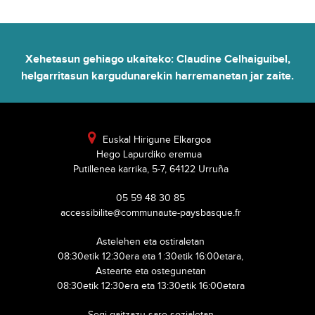
Xehetasun gehiago ukaiteko: Claudine Celhaiguibel,
helgarritasun kargudunarekin harremanetan jar zaite.

Euskal Hirigune Elkargoa
Hego Lapurdiko eremua
Putillenea karrika, 5-7, 64122 Urruña
05 59 48 30 85
accessibilite@communaute-paysbasque.fr
Astelehen eta ostiraletan
08:30etik 12:30era eta 1 :30etik 16:00etara,
Astearte eta ostegunetan
08:30etik 12:30era eta 13:30etik 16:00etara