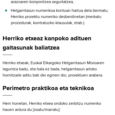
arazoaren konpontzea segurtatzea,
Helgarritasun-numerikoa kontuan hartua dela bermatu,
Herriko proiektu numeriko desberdinetan (merkatu
prozedurak, kontratuzko klausulak, etab.).
Herriko etxeaz kanpoko adituen
gaitasunak baliatzea
Herriko etxeak, Euskal Elkargoko Helgarritasun Misioaren
laguntza badu, eta hala ez bada, helgarritasun arloko
hornitzaile aditu bati dei eginen dio, proiektuen arabera.
Perimetro praktikoa eta teknikoa
Hein honetan, Herriko etxea ondoko zerbitzu numeriko
hauen ardura du [osatu/marratu]: