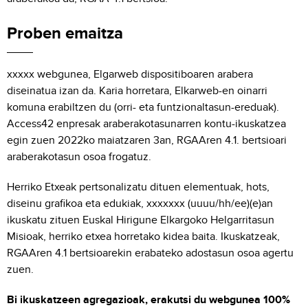
Proben emaitza
xxxxx webgunea, Elgarweb dispositiboaren arabera
diseinatua izan da. Karia horretara, Elkarweb-en oinarri
komuna erabiltzen du (orri- eta funtzionaltasun-ereduak).
Access42 enpresak araberakotasunarren kontu-ikuskatzea
egin zuen 2022ko maiatzaren 3an, RGAAren 4.1. bertsioari
araberakotasun osoa frogatuz.
Herriko Etxeak pertsonalizatu dituen elementuak, hots,
diseinu grafikoa eta edukiak, xxxxxxx (uuuu/hh/ee)(e)an
ikuskatu zituen Euskal Hirigune Elkargoko Helgarritasun
Misioak, herriko etxea horretako kidea baita. Ikuskatzeak,
RGAAren 4.1 bertsioarekin erabateko adostasun osoa agertu
zuen.
Bi ikuskatzeen agregazioak, erakutsi du webgunea 100%