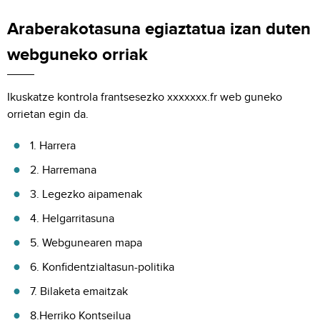
Araberakotasuna egiaztatua izan duten
webguneko orriak
Ikuskatze kontrola frantsesezko xxxxxxx.fr web guneko
orrietan egin da.
1. Harrera
2. Harremana
3. Legezko aipamenak
4. Helgarritasuna
5. Webgunearen mapa
6. Konfidentzialtasun-politika
7. Bilaketa emaitzak
8.Herriko Kontseilua