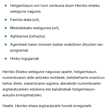
Helgarritasun-orri honi zerikusia duen Herriko etxeko
webgune nagusia,
Familia atala (url);
Mediatekako webgunea (url);
Aplikazioa (zehaztu);
Agenteek haien misioen baitan erabiltzen dituzten lan-
programak
Hiriko higigarriak
Herriko Etxeko webgune nagusiaz aparte, helgarritasun-
numerikoaren alde aritzeko moldeek, betebeharrei erantzun
behar diete, eskaintzaren egoera, aterabide numerikoaren
argitaratzaileen edukiera eta baliabideak helgarritasun-
araudia errespetatzeko.
Haatik, Herriko etxea argitaratzaile horiek erregularki